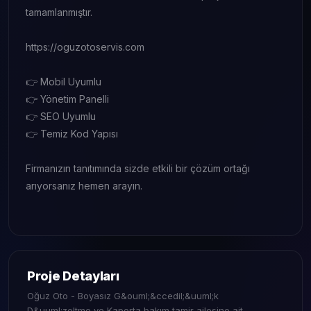
tamamlanmıştır.
https://oguzotoservis.com
👉 Mobil Uyumlu
👉 Yönetim Panelli
👉 SEO Uyumlu
👉 Temiz Kod Yapısı
Firmanızın tanıtımında sizde etkili bir çözüm ortağı
arıyorsanız hemen arayın.
Proje Detayları
Oğuz Oto - Boyasız G&ouml;&ccedil;&uuml;k
D&uuml;zeltme ve Kaporta bakım tamir ailesine ait