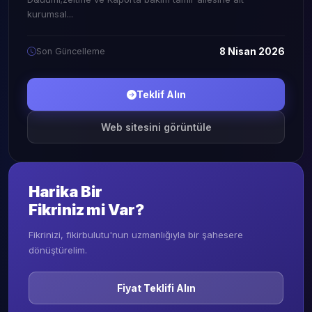
kurumsal...
Son Güncelleme
8 Nisan 2026
Teklif Alın
Web sitesini görüntüle
Harika Bir
Fikriniz mi Var?
Fikrinizi, fikirbulutu'nun uzmanlığıyla bir şahesere
dönüştürelim.
Fiyat Teklifi Alın